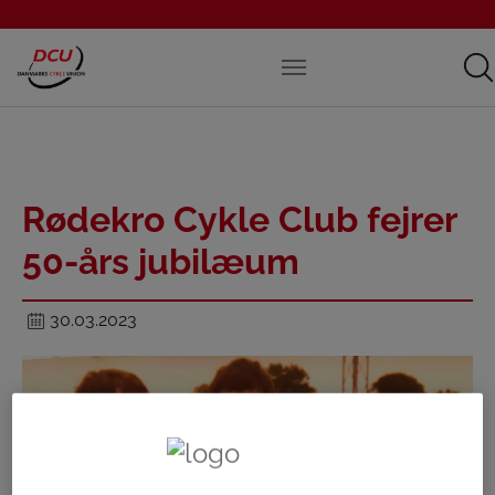
Rødekro Cykle Club fejrer
50-års jubilæum
30.03.2023