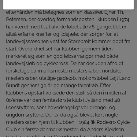
Rødekro Cykle Club arrangerer cykelløbet, der
efterhånden må betegnes som en klassiker. Ejner Th.
Petersen, der overtog formandsposten i klubben i 1974,
har været med til at afvikle løbet alle 48. gange. Det er
altså erfarne kræfter og ildsjæle, der sørger for, at
landevejssæsonen vest for Storebælt kommer godt fra
start. Overordnet set har klubben gennem tiden
markeret sig som en god løbsarrangør med både
landevejsløb og cyklecross. De har desuden afholdt
forskellige danmarksmestermesterskaber, nordiske
mesterskaber, utallige gadeløb, motionsløbet Løjt Land
Rundt gennem 30 år og mange talentløb. Efter
klubbens opstart voksede den støt, så den i midten af
80’erne var den femtestørste klub i Jylland med 48
licensryttere, som hovedsageligt var drenge- og
ungdomsryttere. Der er da også blevet kørt nogle
mesterskaber hjem til klubben. I 1984 fik Rødekro Cykle
Club sin første danmarksmester, da Anders Kjeldsen
vandt i juniorklassen. Derudover har Peder Bisgaard,