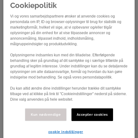
Cookiepolitik
Vi og vores samarbejdspartnere ønsker at anvende cookies og
persondata om IP, ID og browser-oplysninger til brug for statistik og
marketingformål, hvilket vil sige, at vi opbevarer og/eller tilgår
oplysninger på din enhed for at vise tilpassede annoncer og
annoncemåling, tilpasset indhold, indholdsmåling,
målgruppeindsigter og produktudvikling.
Bent Nielsen og Ejner Th. Petersen
Oplysningerne indsamles kun med din tilladelse. Efterfølgende
behandling sker på grundlag af dit samtykke og i særlige tilfælde på
Den 7. maj kan Rødekro Cykle Club fejre
grundlag af legitim interesse. Under indstillinger kan du se detaljerede
oplysninger om alle dataansvarlige, formål og hvordan du kan gøre
50-årsjubilæum, og de tager næsten
indsigelse mod behandling. Se også vores persondatapolitik.
forskud på festen, når de søndag afvikler
Du kan altid ændre dine indstillinger herunder trække dit samtykke
deres årlige landevejsløb, Meldgaardløbet,
tilbage ved at klikke på link til ”Cookieindstillinger” nederst på siderne.
Dine valg anvendes på hele websitet.
for 48. gang.
Vi spoler tiden tilbage til 1973. Her stiftede Bent Nielsen,
Kun nødvendige
Accepter cookies
der var idrætslærer på Rødekro Skole, nemlig klubben.
Der er sket meget på 50 år, og når Meldgaardløbet
cookie indstillinger
køres den 2. april, er det som nævnt 48. gang, at