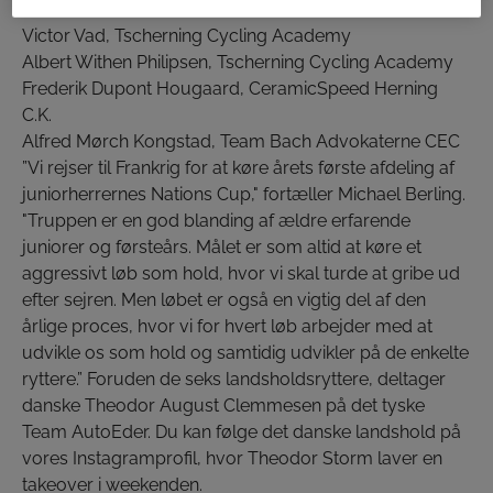
Noah Wulff, Team NPV Carl Ras Roskilde Junior
Victor Vad, Tscherning Cycling Academy
Albert Withen Philipsen, Tscherning Cycling Academy
Frederik Dupont Hougaard, CeramicSpeed Herning
C.K.
Alfred Mørch Kongstad, Team Bach Advokaterne CEC
”Vi rejser til Frankrig for at køre årets første afdeling af
juniorherrernes Nations Cup," fortæller Michael Berling.
"Truppen er en god blanding af ældre erfarende
juniorer og førsteårs. Målet er som altid at køre et
aggressivt løb som hold, hvor vi skal turde at gribe ud
efter sejren. Men løbet er også en vigtig del af den
årlige proces, hvor vi for hvert løb arbejder med at
udvikle os som hold og samtidig udvikler på de enkelte
ryttere.” Foruden de seks landsholdsryttere, deltager
danske Theodor August Clemmesen på det tyske
Team AutoEder. Du kan følge det danske landshold på
vores Instagramprofil, hvor Theodor Storm laver en
takeover i weekenden.