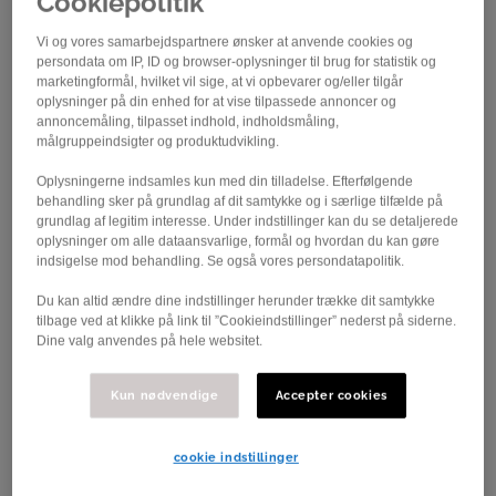
Cookiepolitik
Vi og vores samarbejdspartnere ønsker at anvende cookies og
persondata om IP, ID og browser-oplysninger til brug for statistik og
marketingformål, hvilket vil sige, at vi opbevarer og/eller tilgår
oplysninger på din enhed for at vise tilpassede annoncer og
annoncemåling, tilpasset indhold, indholdsmåling,
målgruppeindsigter og produktudvikling.
Oplysningerne indsamles kun med din tilladelse. Efterfølgende
Foto: Dan Møller
behandling sker på grundlag af dit samtykke og i særlige tilfælde på
grundlag af legitim interesse. Under indstillinger kan du se detaljerede
Landevejssæsonen er begyndt for de
oplysninger om alle dataansvarlige, formål og hvordan du kan gøre
indsigelse mod behandling. Se også vores persondatapolitik.
danske landshold, og nu drager U19-
Du kan altid ændre dine indstillinger herunder trække dit samtykke
drengene til Frankrig for at køre Paris-
tilbage ved at klikke på link til ”Cookieindstillinger” nederst på siderne.
Roubaix.
Dine valg anvendes på hele websitet.
Brostensklassikeren Paris-Roubaix køres den 9. april,
Kun nødvendige
Accepter cookies
og her stiller det danske U19-landshold igen i år til start.
Landstræner Michael Berling har udtaget følgende
ryttere til en forårsdag i helvede: Theodor Storm, Team
cookie indstillinger
NPV Carl Ras Roskilde Junior