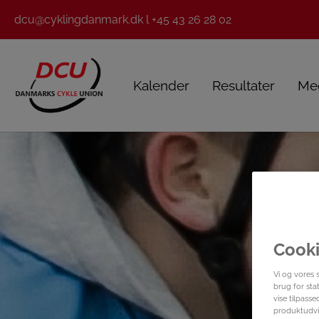
dcu@cyklingdanmark.dk l +45 43 26 28 02
Kalender
Resultater
Me
Cooki
Vi og vores 
brug for stat
vise tilpass
produktudvik