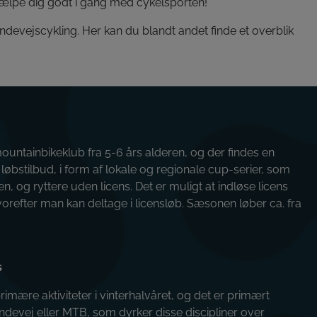
 hjælpe dig godt i gang med cykelsporten!
vejscykling. Her kan du blandt andet finde et overblik
 mountainbikeklub fra 5-6 års alderen, og der findes en
øbstilbud, i form af lokale og regionale cup-serier, som
en, og ryttere uden licens. Det er muligt at indløse licens
hvorefter man kan deltage i licensløb. Sæsonen løber ca. fra
s
primære aktiviteter i vinterhalvåret, og det er primært
andevej eller MTB, som dyrker disse discipliner over