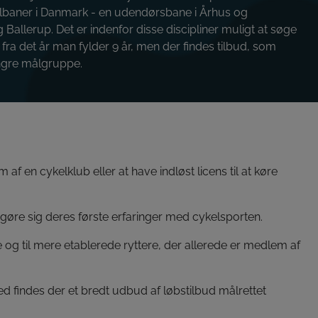
kelbaner i Danmark - en udendørsbane i Århus og
Ballerup. Det er indenfor disse discipliner muligt at søge
b fra det år man fylder 9 år, men der findes tilbud, som
yngre målgruppe.
 en cykelklub eller at have indløst licens til at køre
 gøre sig deres første erfaringer med cykelsporten.
og til mere etablerede ryttere, der allerede er medlem af
findes der et bredt udbud af løbstilbud målrettet