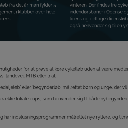
sløb fra det år man fylder 5
vinteren. Der findes tre cy
gement i klubber over hele
indendørsbaner i Odense og 
icens.
licens og deltage i licenslø
også henvender sig til en 
igheder for at prøve at køre cykelløb uden at være medlem af
, landevej, MTB eller trial.
aljeløb' eller 'begynderløb' målrettet børn og unge, der vil
en række lokale cups, som henvender sig til både nybegyndere 
ar indslusningsprogrammer målrettet nye ryttere, og tilmed 