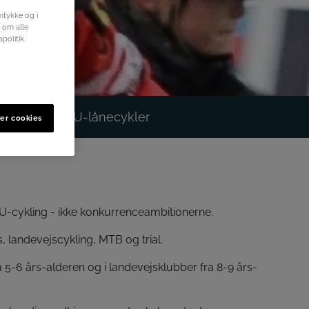
mtykke og i
r om alle
politik.
 B&U
DCU-lånecykler
er cookies
&U-cykling - ikke konkurrenceambitionerne.
 landevejscykling, MTB og trial.
a 5-6 års-alderen og i landevejsklubber fra 8-9 års-