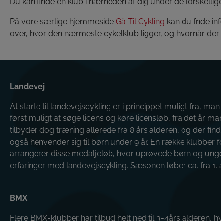
Du kan finde en klub i nærheden af dig under de forskellig
På vore særlige hjemmeside
Gå Til Cykling
kan du fnde in
over, hvor den nærmeste cykelklub ligger, og hvornår der e
Landevej
At starte til landevejscykling er i princippet muligt fra, man
først muligt at søge licens og køre licensløb, fra det år ma
tilbyder dog træning allerede fra 8 års alderen, og der f
også henvender sig til børn under 9 år. En række klubber f
arrangerer disse medaljeløb, hvor uprøvede børn og unge
erfaringer med landevejscykling. Sæsonen løber ca. fra 1. apr
BMX
Flere BMX-klubber har tilbud helt ned til 3-4års alderen, 