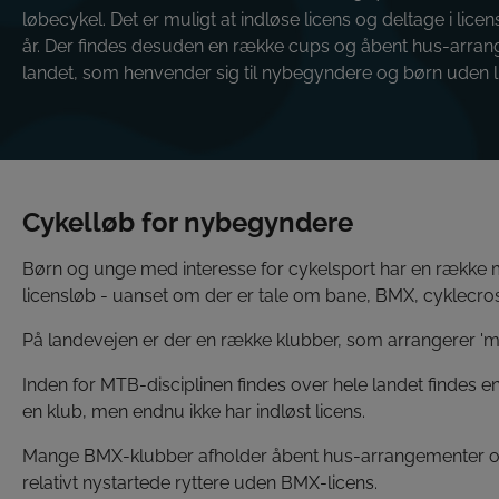
løbecykel. Det er muligt at indløse licens og deltage i licen
år. Der findes desuden en række cups og åbent hus-arran
landet, som henvender sig til nybegyndere og børn uden l
Cykelløb for nybegyndere
Børn og unge med interesse for cykelsport har en række mul
licensløb - uanset om der er tale om bane, BMX, cyklecross
På landevejen er der en række klubber, som arrangerer 'med
Inden for MTB-disciplinen findes over hele landet findes 
en klub, men endnu ikke har indløst licens.
Mange BMX-klubber afholder åbent hus-arrangementer og h
relativt nystartede ryttere uden BMX-licens.