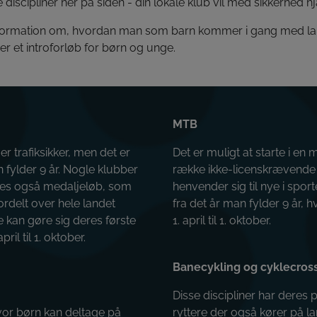
e discipliner her på siden - din lokale klub vil med sikkerhed
formation om, hvordan man som barn kommer i gang med lande
r et introforløb for børn og unge.
MTB
 er trafiksikker, men det er
Det er muligt at starte i en
n fylder 9 år. Nogle klubber
række ikke-licenskrævende l
indes også medaljeløb, som
henvender sig til nye i sport
ordelt over hele landet
fra det år man fylder 9 år, 
 kan gøre sig deres første
1. april til 1. oktober.
il til 1. oktober.
Banecykling og cyklecros
Disse discipliner har deres 
hvor børn kan deltage på
ryttere der også kører på l