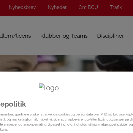
Nyhedsbrev
Nyheder
Om DCU
Trafik
dlem/licens
Klubber og Teams
Discipliner
epolitik
samarbejdspartnere ønsker at anvende cookies og persondata om IP, ID og browser-oplys
istik og marketingformål, hvilket vil sige, at vi opbevarer og/eller tilgår oplysninger på d
ede annoncer og annoncemåling, tilpasset indhold, indholdsmåling, målgruppeindsigter og
ling.