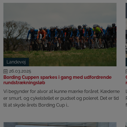
Landevej
26.03.2025
Bording Cuppen sparkes i gang med udfordrende
rundstrækningsløb
Vi begynder for alvor at kunne mærke foråret. Kæderne
er smurt, og cykelstellet er pudset og poleret. Det er tid
til at skyde årets Bording Cup i…