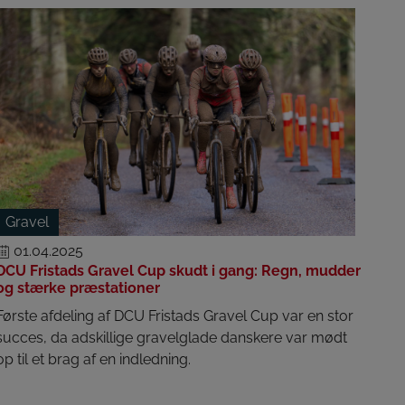
Gravel
01.04.2025
DCU Fristads Gravel Cup skudt i gang: Regn, mudder
og stærke præstationer
Første afdeling af DCU Fristads Gravel Cup var en stor
succes, da adskillige gravelglade danskere var mødt
op til et brag af en indledning.