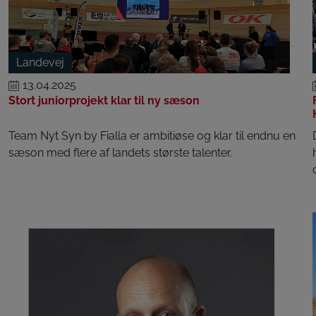
Landevej
13.04.2025
Stort juniorprojekt klar til ny sæson
Team Nyt Syn by Fialla er ambitiøse og klar til endnu en
sæson med flere af landets største talenter.