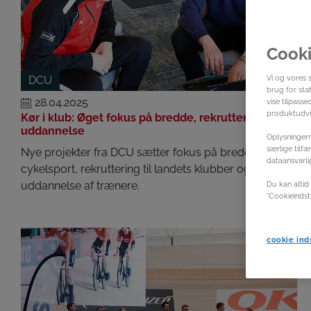
Cooki
Vi og vores 
DCU
brug for stat
28.04.2025
vise tilpass
produktudvik
Kør i klub: Øget fokus på bredde, rekruttering og
uddannelse
Oplysningern
særlige tilf
Nye projekter fra DCU sætter fokus på bredden i dansk
dataansvarli
cykelsport, rekruttering til landets klubber og
Du kan altid 
uddannelse af trænere.
”Cookieindst
cookie inds