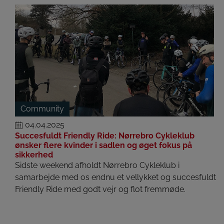
Community
04.04.2025
Succesfuldt Friendly Ride: Nørrebro Cykleklub
ønsker flere kvinder i sadlen og øget fokus på
sikkerhed
Sidste weekend afholdt Nørrebro Cykleklub i
samarbejde med os endnu et vellykket og succesfuldt
Friendly Ride med godt vejr og flot fremmøde.