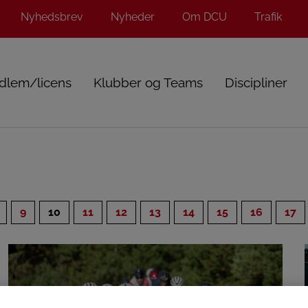
Nyhedsbrev
Nyheder
Om DCU
Trafik
dlem/licens
Klubber og Teams
Discipliner
9
10
11
12
13
14
15
16
17