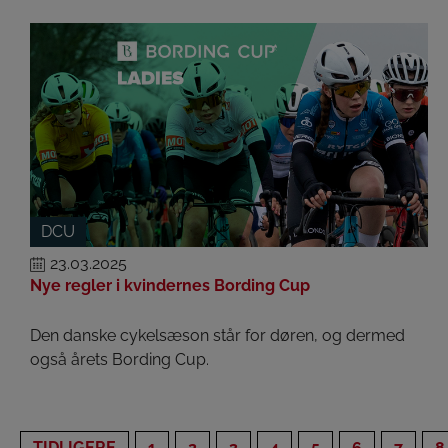
DCU
23.03.2025
Nye regler i kvindernes Bording Cup
Den danske cykelsæson står for døren, og dermed
også årets Bording Cup.
TIDLIGERE
1
2
3
4
5
6
7
8