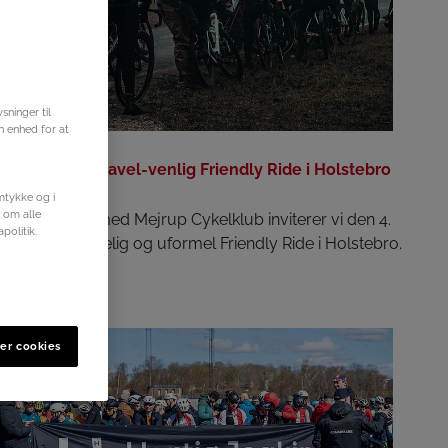
ninger til
Community
in enhed for at
24.04.2025
Kom med til gravel-venlig Friendly Ride i Holstebro
mtykke og i
r om alle
I samarbejde med Mejrup Cykelklub inviterer vi den 4.
politik.
maj til en hyggelig og uformel Friendly Ride i Holstebro.
er cookies