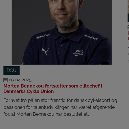
DCU
07.04.2025
Morten Bennekou fortsætter som elitechef i
Danmarks Cykle Union
Fornyet tro på en stor fremtid for dansk cykelsport og
passionen for talentudviklingen har været afgørende
for, at Morten Bennekou har besluttet at…