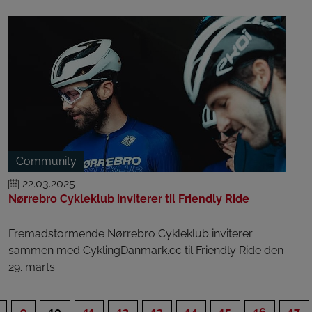
Community
22.03.2025
Nørrebro Cykleklub inviterer til Friendly Ride
Fremadstormende Nørrebro Cykleklub inviterer
sammen med CyklingDanmark.cc til Friendly Ride den
29. marts
9
10
11
12
13
14
15
16
17