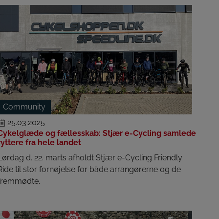
Community
25.03.2025
Cykelglæde og fællesskab: Stjær e-Cycling samlede
ryttere fra hele landet
Lørdag d. 22. marts afholdt Stjær e-Cycling Friendly
Ride til stor fornøjelse for både arrangørerne og de
fremmødte.