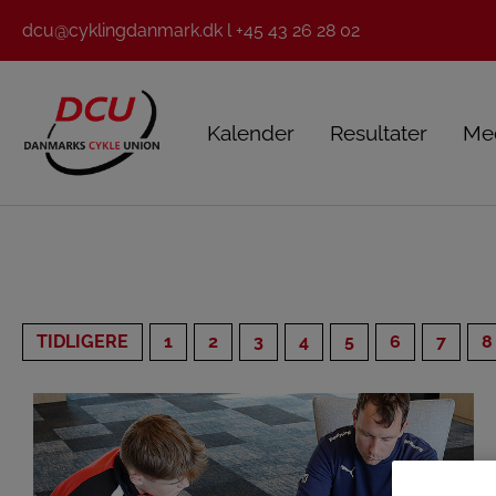
dcu@cyklingdanmark.dk l +45 43 26 28 02
Kalender
Resultater
Me
TIDLIGERE
1
2
3
4
5
6
7
8