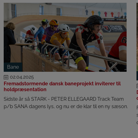
Bane
02.04.2025
Fremadstormende dansk baneprojekt inviterer til
holdpræsentation
Sidste år så STARK - PETER ELLEGAARD Track Team
p/b SANA dagens lys, og nu er de klar til en ny sæson.