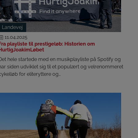
Landevej
11.04.2025
Fra playliste til prestigeløb: Historien om
HurtigJoakimLøbet
Det hele startede med en musikplayliste på Spotify og
har siden udviklet sig til et populært og velrenommeret
cykelløb for eliteryttere og…