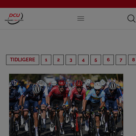
TIDLIGERE
1
2
3
4
5
6
7
8