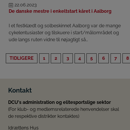
22.06.2023
De danske mestre i enkeltstart kåret i Aalborg
I et festklædt og solbeskinnet Aalborg var de mange
cykelentusiaster og tilskuere i start/målområdet og
ude langs ruten vidne til nøjagtigt så…
TIDLIGERE
1
2
3
4
5
6
7
8
Kontakt
DCU's administration og elitesportslige sektor
(For klub- og medlemsrelaterede henvendelser skal
de respektive distrikter kontaktes)
Idrættens Hus