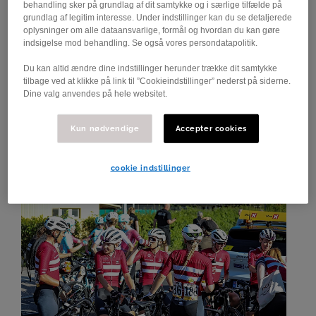
behandling sker på grundlag af dit samtykke og i særlige tilfælde på
grundlag af legitim interesse. Under indstillinger kan du se detaljerede
oplysninger om alle dataansvarlige, formål og hvordan du kan gøre
indsigelse mod behandling. Se også vores persondatapolitik.
11.07.2023
Du kan altid ændre dine indstillinger herunder trække dit samtykke
Stor medaljehøst ved EM i MTB
tilbage ved at klikke på link til ”Cookieindstillinger” nederst på siderne.
Dine valg anvendes på hele websitet.
EM i Portugal var den største succes for dansk MTB
i nyere tid, hvor Danmark toppede medaljelisten
Kun nødvendige
Accepter cookies
foran de store MTB-nationer Schweiz, Frankrig og…
cookie indstillinger