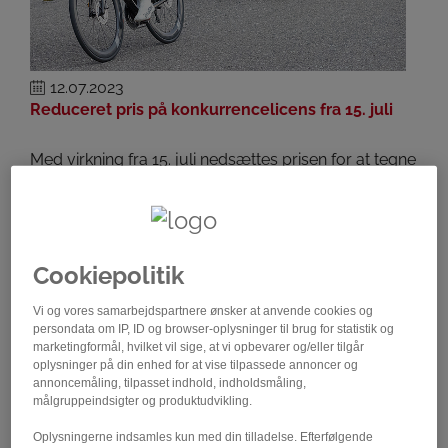
12.07.2023
Reduceret pris på konkurrencelicens fra 15. juli
Med virkning fra 15. juli nedsættes prisen for at tegne
konkurrencelicens. Dette er gældende for resten af
2023. Dermed håber vi, at flere får lyst…
Cookiepolitik
Vi og vores samarbejdspartnere ønsker at anvende cookies og
persondata om IP, ID og browser-oplysninger til brug for statistik og
marketingformål, hvilket vil sige, at vi opbevarer og/eller tilgår
oplysninger på din enhed for at vise tilpassede annoncer og
annoncemåling, tilpasset indhold, indholdsmåling,
målgruppeindsigter og produktudvikling.
Oplysningerne indsamles kun med din tilladelse. Efterfølgende