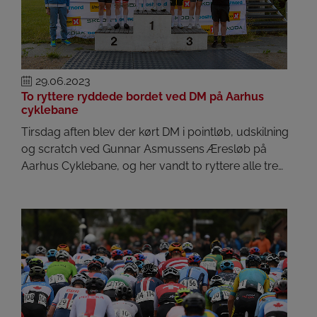
29.06.2023
To ryttere ryddede bordet ved DM på Aarhus
cyklebane
Tirsdag aften blev der kørt DM i pointløb, udskilning
og scratch ved Gunnar Asmussens Æresløb på
Aarhus Cyklebane, og her vandt to ryttere alle tre…