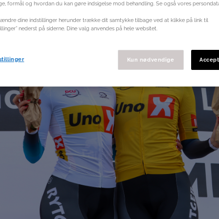
ge, formål og hvordan du kan gøre indsigelse mod behandling. Se også vores persondata
ændre dine indstillinger herunder trække dit samtykke tilbage ved at klikke på link til
illinger” nederst på siderne. Dine valg anvendes på hele websitet.
tillinger
Kun nødvendige
Accept