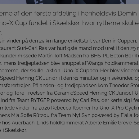
erne af den første afdeling i henholdsvis Demi
o-X Cup fundet i Skælskør, hvor rytterne skulle
.
de sin vinder på den 25 km lange enkeltstart var Demin Cuppen
taurant Suri-Carl Ras var hurtigste mand mod uret i tiden 29 
kunder missede Martin Toft Madsen fra BHS-PL Beton Bornh
, mens tredjepladsen blev snuppet af Wangs holdkammerat 
errerne, der skulle i aktion i Uno-X Cuppen. Her blev vindere
Speed Herning CK Junior i tiden 31 minutter og 9 sekunder, 
msførertrøjen. På anden- og tredjepladsen kom Theodor Sto
ior og Tore Troelsen fra CeramicSpeed Herning CK Junior. I 
nd fra Team RYTGER powered by Carl Ras, der kørte sig i føre
lede vinder fra 2020 Rebecca Koerner fra Uno-X Pro Cycling
ns Mia Sofie Rützou fra Team Nyt Syn powered by Fialla tog 
 hos Auerbach-Linds holdkammerat Alberte Emilie Greve. S
s i Skælskør.