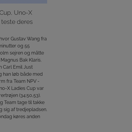
n Cup, Uno-X
 teste deres
, hvor Gustav Wang fra
minutter og 55
olm sejren og måtte
Magnus Bak Klaris.
n Carl Emil Just
og han løb både med
rm fra Team NPV -
Uno-X Ladies Cup var
rtrøjen (34:50,53).
 Team tage til takke
sig af tredjepladsen.
øndag køres anden