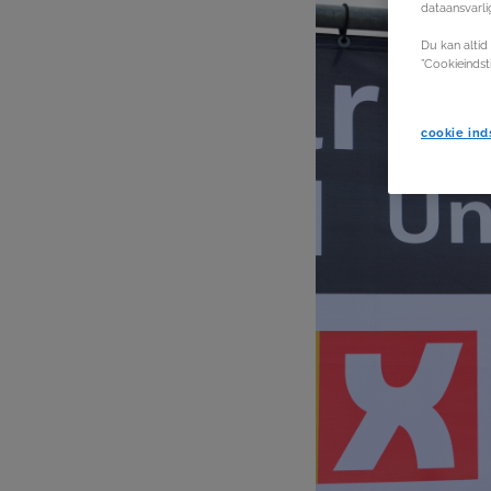
dataansvarli
Du kan altid 
”Cookieindst
cookie inds