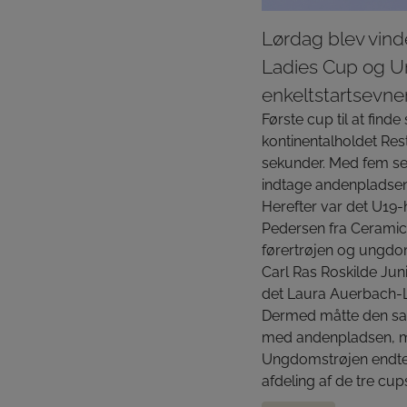
Lørdag blev vind
Ladies Cup og Un
enkeltstartsevner
Første cup til at fin
kontinentalholdet Res
sekunder. Med fem se
indtage andenpladsen
Herefter var det U19-h
Pedersen fra Ceramic
førertrøjen og ungdo
Carl Ras Roskilde Jun
det Laura Auerbach-Li
Dermed måtte den sam
med andenpladsen, me
Ungdomstrøjen endte
afdeling af de tre cup