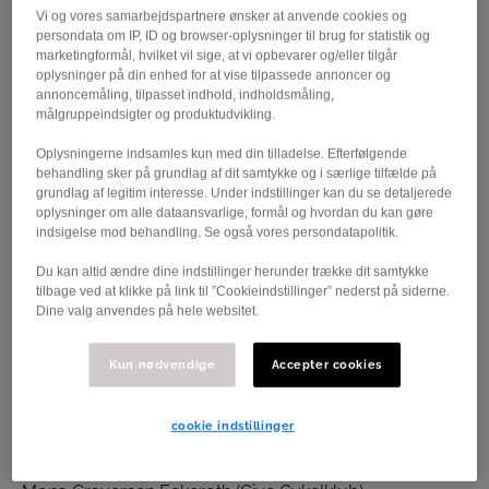
Vi og vores samarbejdspartnere ønsker at anvende cookies og
persondata om IP, ID og browser-oplysninger til brug for statistik og
marketingformål, hvilket vil sige, at vi opbevarer og/eller tilgår
oplysninger på din enhed for at vise tilpassede annoncer og
annoncemåling, tilpasset indhold, indholdsmåling,
målgruppeindsigter og produktudvikling.
Foto: Dan Møller
Oplysningerne indsamles kun med din tilladelse. Efterfølgende
U19-landevejslandsholdet for kvinder
behandling sker på grundlag af dit samtykke og i særlige tilfælde på
grundlag af legitim interesse. Under indstillinger kan du se detaljerede
drager mod Frankrig, hvor sæsonens 3.
oplysninger om alle dataansvarlige, formål og hvordan du kan gøre
indsigelse mod behandling. Se også vores persondatapolitik.
Nations Cup skal køres den 6. og 7. maj -
Du kan altid ændre dine indstillinger herunder trække dit samtykke
Tour du Gévaudan Occitanie.
tilbage ved at klikke på link til ”Cookieindstillinger” nederst på siderne.
Landstræner Tayeb Braikia har udtaget fem ryttere til
Dine valg anvendes på hele websitet.
det franske løb: Alberte Emilie Greve (Team RYTGER
powered by Carl Ras JUNIOR)
Kun nødvendige
Accepter cookies
Anna Margrethe Hansen (Team RYTGER powered by
Carl Ras JUNIOR)
cookie indstillinger
Astrid Marie Bjørn Sørensen (Doltcini-Watersley R+D
Road Team)