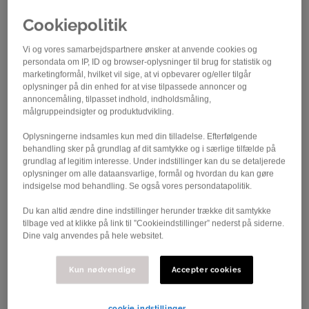
Cookiepolitik
Vi og vores samarbejdspartnere ønsker at anvende cookies og
persondata om IP, ID og browser-oplysninger til brug for statistik og
marketingformål, hvilket vil sige, at vi opbevarer og/eller tilgår
oplysninger på din enhed for at vise tilpassede annoncer og
Foto: Kenneth Havgaard
annoncemåling, tilpasset indhold, indholdsmåling,
målgruppeindsigter og produktudvikling.
Varde Cykelklub er godt i gang med at
Oplysningerne indsamles kun med din tilladelse. Efterfølgende
trimme sporet, inden Shimano MTB Liga
behandling sker på grundlag af dit samtykke og i særlige tilfælde på
grundlag af legitim interesse. Under indstillinger kan du se detaljerede
#3 køres i Sdr. Plantage Grusgrav søndag
oplysninger om alle dataansvarlige, formål og hvordan du kan gøre
den 11. juni.
indsigelse mod behandling. Se også vores persondatapolitik.
Efter to spændende afdelinger af Shimano MTB Liga
Du kan altid ændre dine indstillinger herunder trække dit samtykke
rykker ligaen videre til Varde, som efterhånden er
tilbage ved at klikke på link til ”Cookieindstillinger” nederst på siderne.
Dine valg anvendes på hele websitet.
blevet en klassiker på løbsprogrammet. Ruten er dog
lidt anderledes i år, da den bl.a. har fået en ny
Kun nødvendige
Accepter cookies
nedkørsel, en ny sektion, som kaldes "junglen", og et
par nye sløjfer. Ruten er 6 km, og den korte rute til U11
og U13 er 3 km. Det særlige ved sporet i Varde er, at
cookie indstillinger