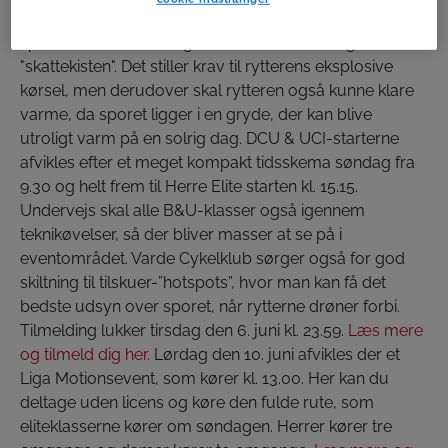
man kører rundt i en grusgrav, der er bygget til med
spændende forhindringer som "stenfaldet" og
"skattekisten". Det stiller krav til rytterens eksplosive
kørsel, men derudover skal rytteren også kunne klare
varme, da sporet ligger i en gryde, der kan blive
utroligt varm på en solrig dag. DCU & UCI-starterne
afvikles efter et meget kompakt tidsskema søndag fra
9.30 og helt frem til Herre Elite starten kl. 15.15.
Undervejs skal alle B&U-klasser også igennem
teknikøvelser, så der bliver masser at se på i
eventområdet. Varde Cykelklub sørger også for god
skiltning til tilskuer-”hotspots”, hvor man kan få det
bedste udsyn over sporet, når rytterne drøner forbi.
Tilmelding lukker tirsdag den 6. juni kl. 23.59.
Læs mere
og tilmeld dig her.
Lørdag den 10. juni afvikles der et
Liga Motionsevent, som kører kl. 13.00. Her kan du
deltage uden licens og køre den fulde rute, som
eliteklasserne kører om søndagen. Herrer kører tre