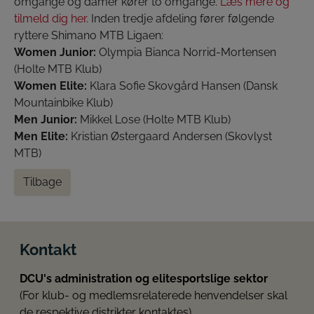
omgange og damer kører to omgange.
Læs mere og
tilmeld dig her.
Inden tredje afdeling fører følgende
ryttere Shimano MTB Ligaen:
Women Junior:
Olympia Bianca Norrid-Mortensen
(Holte MTB Klub)
Women Elite:
Klara Sofie Skovgård Hansen (Dansk
Mountainbike Klub)
Men Junior:
Mikkel Lose (Holte MTB Klub)
Men Elite:
Kristian Østergaard Andersen (Skovlyst
MTB)
Tilbage
Kontakt
DCU's administration og elitesportslige sektor
(For klub- og medlemsrelaterede henvendelser skal
de respektive distrikter kontaktes)