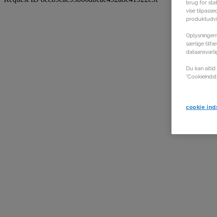
brug for stat
vise tilpass
produktudvik
Oplysningern
særlige tilf
dataansvarli
Du kan altid 
”Cookieindst
cookie inds