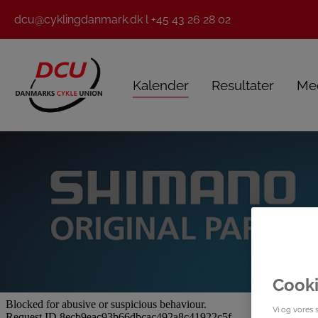
dcu@cyklingdanmark.dk l +45 43 26 28 02
Kalender
Resultater
Me
Cooki
Vi og vores 