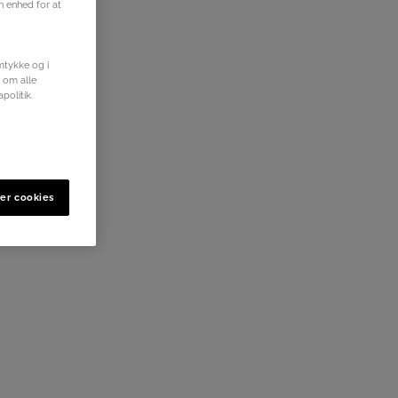
in enhed for at
mtykke og i
r om alle
politik.
er cookies