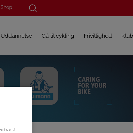
Shop
Uddannelse
Gå til cykling
Frivillighed
Klub
ninger til