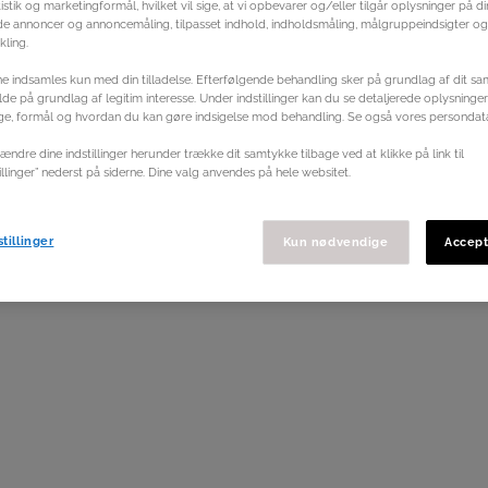
istik og marketingformål, hvilket vil sige, at vi opbevarer og/eller tilgår oplysninger på d
ede annoncer og annoncemåling, tilpasset indhold, indholdsmåling, målgruppeindsigter og
ling.
e indsamles kun med din tilladelse. Efterfølgende behandling sker på grundlag af dit sa
ælde på grundlag af legitim interesse. Under indstillinger kan du se detaljerede oplysninge
ge, formål og hvordan du kan gøre indsigelse mod behandling. Se også vores persondata
ændre dine indstillinger herunder trække dit samtykke tilbage ved at klikke på link til
illinger” nederst på siderne. Dine valg anvendes på hele websitet.
tillinger
Kun nødvendige
Accept