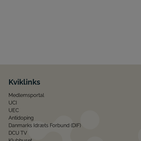
Kviklinks
Medlemsportal
UCI
UEC
Antidoping
Danmarks Idræts Forbund (DIF)
DCU TV
Klubhuset