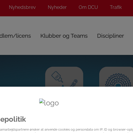
Nyhedsbrev
Nyheder
Om DCU
Trafik
dlem/licens
Klubber og Teams
Discipliner
epolitik
samarbejdspartnere ønsker at anvende cookies og persondata om IP, ID og browser-oplys