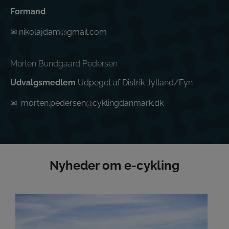
Formand
✉
nikolajdam@gmail.com
Morten Bundgaard Pedersen
Udvalgsmedlem
Udpeget af Distrik Jylland/Fyn
✉
m
orten.pedersen@cyklingdanmark.dk
Nyheder om e-cykling