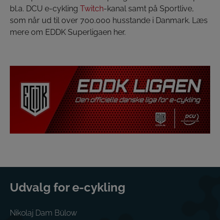
bl.a. DCU e-cykling
Twitch
-kanal samt på Sportlive,
som når ud til over 700.000 husstande i Danmark. Læs
mere om EDDK Superligaen her.
Udvalg for e-cykling
Nikolaj Dam Bülow