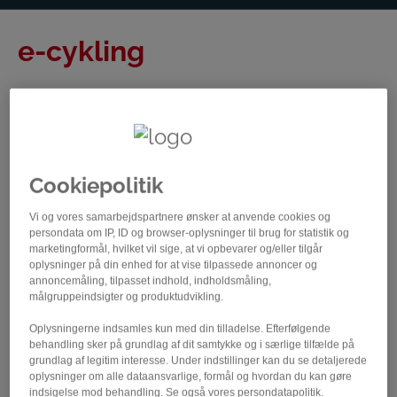
e-cykling
E-cykling er en officiel disciplin under både UCI og
Danmarks Cykle Union, og den vinder voldsomt frem
over hele verden - både i forhold til træning, fællesskab
og cykelløb.
Cookiepolitik
Danmarks Cykle Union er aktive inden for flere områder
Vi og vores samarbejdspartnere ønsker at anvende cookies og
af den virtuelle cykelverden:
persondata om IP, ID og browser-oplysninger til brug for statistik og
marketingformål, hvilket vil sige, at vi opbevarer og/eller tilgår
Store community-events for danskere
oplysninger på din enhed for at vise tilpassede annoncer og
Eliteliga med TV-produktion i verdensklasse
annoncemåling, tilpasset indhold, indholdsmåling,
målgruppeindsigter og produktudvikling.
Danske mesterskaber – kvalifikation og live-finale
B&U-cykelløb og træning
Oplysningerne indsamles kun med din tilladelse. Efterfølgende
Ambitiøst landsholdsarbejde og store
behandling sker på grundlag af dit samtykke og i særlige tilfælde på
grundlag af legitim interesse. Under indstillinger kan du se detaljerede
internationale resultater
oplysninger om alle dataansvarlige, formål og hvordan du kan gøre
Aktivt frivilligt udvalg, som arbejder med
indsigelse mod behandling. Se også vores persondatapolitik.