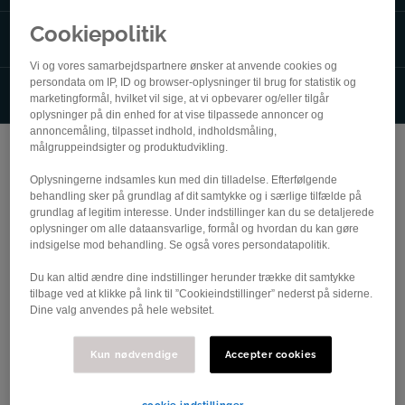
Cookiepolitik
Flagpost
Vi og vores samarbejdspartnere ønsker at anvende cookies og
persondata om IP, ID og browser-oplysninger til brug for statistik og
Klubfrivillig
marketingformål, hvilket vil sige, at vi opbevarer og/eller tilgår
oplysninger på din enhed for at vise tilpassede annoncer og
annoncemåling, tilpasset indhold, indholdsmåling,
målgruppeindsigter og produktudvikling.
Rollen som flagpost
Oplysningerne indsamles kun med din tilladelse. Efterfølgende
behandling sker på grundlag af dit samtykke og i særlige tilfælde på
Har du lyst til at komme helt tæt på cykelsporten og
grundlag af legitim interesse. Under indstillinger kan du se detaljerede
være en del af oplevelsen på ruten? Så er rollen som
oplysninger om alle dataansvarlige, formål og hvordan du kan gøre
indsigelse mod behandling. Se også vores persondatapolitik.
flagpost en oplagt mulighed.
Du kan altid ændre dine indstillinger herunder trække dit samtykke
Som flagpost bliver du en del af det hold, der er med til
tilbage ved at klikke på link til ”Cookieindstillinger” nederst på siderne.
at få cykelløbet til at glide på dagen. Du står placeret
Dine valg anvendes på hele websitet.
langs ruten – typisk ved vejkryds eller andre
nøglepunkter – hvor du hjælper med at skabe overblik
Kun nødvendige
Accepter cookies
for både trafikanter og publikum.
cookie indstillinger