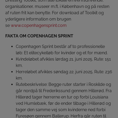
Dressing Toolkit, som alle lokale erhvervsdrivende,
organisationer, museer m.fl. i København og på resten
af ruten frit kan benytte. For download af Toolkit og
yderligere information om brugen
se
www.copenhagensprint.com
FAKTA OM COPENHAGEN SPRINT
Copenhagen Sprint består af to professionelle
løb: Et elitecykelløb for kvinder og et for mænd.
Kvindeløbet afvikles lørdag 21. juni 2025. Rute: 151
km.
Herreløbet afvikles søndag 22. juni 2025. Rute: 236
km.
Rutebeskrivelse: Begge ruter starter i Roskilde og
går nordpå til Frederikssund gennem Hillerød. Fra
Hillerød tager herrerne en tur op forbi Louisiana
ved Humlebæk, før de ender tilbage i Hillerød og
tager den samme vej som kvinderne ned forbi
Furesøen gennem Ballerup. Herfra går ruten til