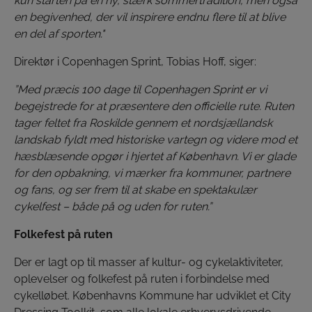
kun starten på en ny, stærk sommertradition, men også
en begivenhed, der vil inspirere endnu flere til at blive
en del af sporten."
Direktør i Copenhagen Sprint, Tobias Hoff, siger:
”Med præcis 100 dage til Copenhagen Sprint er vi
begejstrede for at præsentere den officielle rute. Ruten
tager feltet fra Roskilde gennem et nordsjællandsk
landskab fyldt med historiske vartegn og videre mod et
hæsblæsende opgør i hjertet af København. Vi er glade
for den opbakning, vi mærker fra kommuner, partnere
og fans, og ser frem til at skabe en spektakulær
cykelfest – både på og uden for ruten.”
Folkefest på ruten
Der er lagt op til masser af kultur- og cykelaktiviteter,
oplevelser og folkefest på ruten i forbindelse med
cykelløbet. Københavns Kommune har udviklet et City