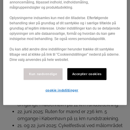
annoncemåling, tilpasset indhold, indholdsmåling,
der består af et eliteløb for kvinder og et for mænd, har
målgruppeindsigter og produktudvikling.
begge start i Roskilde og målstreg i København. Nu er
arrangørerne klar med den endelige rute, hvor hvert
Oplysningerne indsamles kun med din tilladelse. Efterfølgende
behandling sker på grundlag af dit samtykke og i særlige tilfælde på
sving, bakke og by er kortlagt ned til mindste detalje.
grundlag af legitim interesse. Under indstillinger kan du se detaljerede
Den endelige rute løber igennem ni
oplysninger om alle dataansvarlige, formål og hvordan du kan gøre
gennemkørselskommuner: Frederikssund, Egedal,
indsigelse mod behandling. Se også vores persondatapolitik.
Hillerød, Fredensborg, Allerød, Furesø, Ballerup,
Du kan altid ændre dine indstillinger herunder trække dit samtykke
Rødovre og Frederiksberg.
tilbage ved at klikke på link til ”Cookieindstillinger” nederst på siderne.
Dine valg anvendes på hele websitet.
Fakta om den endelige rute og cykeleventen
Kun nødvendige
Accepter cookies
20. juni 2025: Politisk cykeltopmøde –
Copenhagen Cycling Summit x UCI Mobility &
Bike City Forum i København.
cookie indstillinger
21. juni 2025: Ruten for kvinder er 151 km. 3
omgange i København på 11 km rundstrækning.
22. juni 2025: Ruten for mænd er 236 km. 5
omgange i København på 11 km rundstrækning.
21. og 22. juni 2025: Cykelfestival ved målområdet