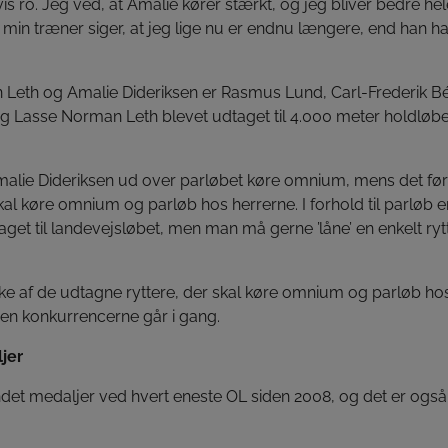
vis ro. Jeg ved, at Amalie kører stærkt, og jeg bliver bedre hel
in træner siger, at jeg lige nu er endnu længere, end han h
Leth og Amalie Dideriksen er Rasmus Lund, Carl-Frederik Bév
g Lasse Norman Leth blevet udtaget til 4.000 meter holdløb
alie Dideriksen ud over parløbet køre omnium, mens det førs
kal køre omnium og parløb hos herrerne. I forhold til parløb 
taget til landevejsløbet, men man må gerne ’låne’ en enkelt ryt
ke af de udtagne ryttere, der skal køre omnium og parløb hos
inden konkurrencerne går i gang.
jer
det medaljer ved hvert eneste OL siden 2008, og det er også