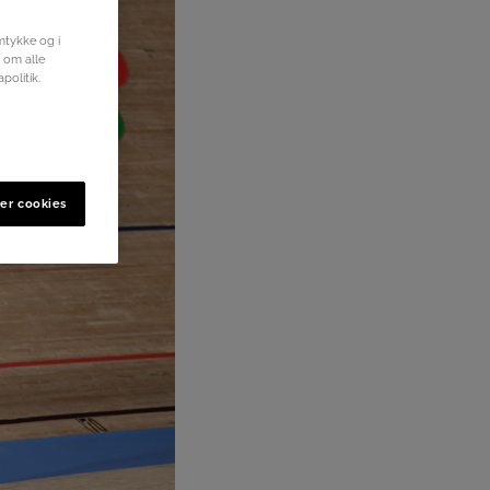
mtykke og i
r om alle
politik.
er cookies