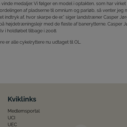
n vinde medaljer. Vi følger en model i optakten, som har virket 
l fordelingen af pladserne til omnium og parløb, så venter jeg me
et indtryk af, hvor skarpe de er,” siger landstræner Casper Jør
no på højdetræningslejr med de fleste af banerytterne. Casper 
v i holdløbet tilbage i 2008.
 er alle cykelryttere nu udtaget til OL.
Kviklinks
Medlemsportal
UCI
UEC