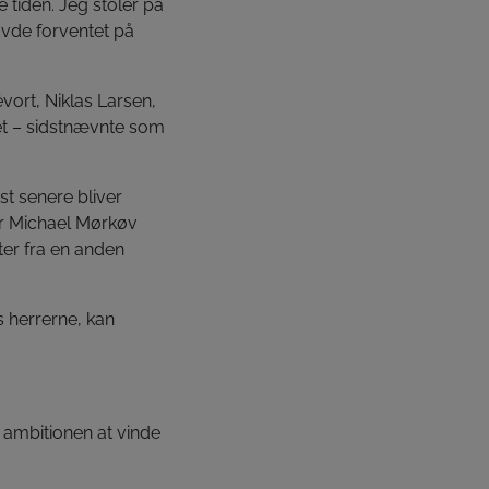
e tiden. Jeg stoler på
avde forventet på
ort, Niklas Larsen,
et – sidstnævnte som
t senere bliver
er Michael Mørkøv
ter fra en anden
 herrerne, kan
 ambitionen at vinde