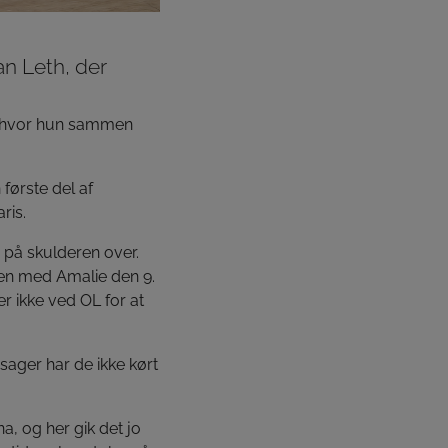
an Leth, der
is, hvor hun sammen
første del af
ris.
v på skulderen over.
men med Amalie den 9.
r ikke ved OL for at
sager har de ikke kørt
a, og her gik det jo