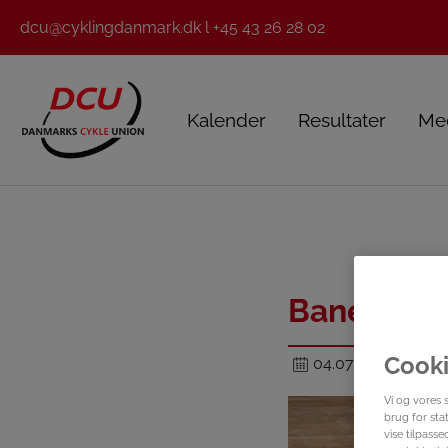
dcu@cyklingdanmark.dk l +45 43 26 28 02
Kalender
Resultater
Me
Banerytter
Cooki
04.07.2024
Vi og vores 
brug for stat
vise tilpass