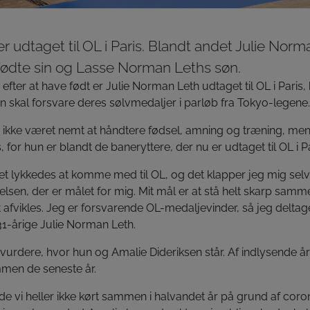
r udtaget til OL i Paris. Blandt andet Julie Norm
 fødte sin og Lasse Norman Leths søn.
 efter at have født er Julie Norman Leth udtaget til OL i Par
 skal forsvare deres sølvmedaljer i parløb fra Tokyo-legene.
r ikke været nemt at håndtere fødsel, amning og træning, men 
 for hun er blandt de baneryttere, der nu er udtaget til OL i Pa
 det lykkedes at komme med til OL, og det klapper jeg mig sel
elsen, der er målet for mig. Mit mål er at stå helt skarp sam
 afvikles. Jeg er forsvarende OL-medaljevinder, så jeg deltage
 31-årige Julie Norman Leth.
vurdere, hvor hun og Amalie Dideriksen står. Af indlysende år
men de seneste år.
e vi heller ikke kørt sammen i halvandet år på grund af coron