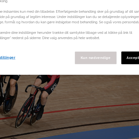
ling.
e indsamles kun med din tilladelse. Efterfølgende behandling sker på grundlag af dit sa
ælde på grundlag af legitim interesse. Under indstillinger kan du se detaljerede oplysninge
ge, formål og hvordan du kan gøre indsigelse mod behandling. Se også vores persondata
ændre dine indstillinger herunder trække dit samtykke tilbage ved at klikke på link til
illinger” nederst på siderne. Dine valg anvendes på hele websitet.
tillinger
Kun nødvendige
Accept