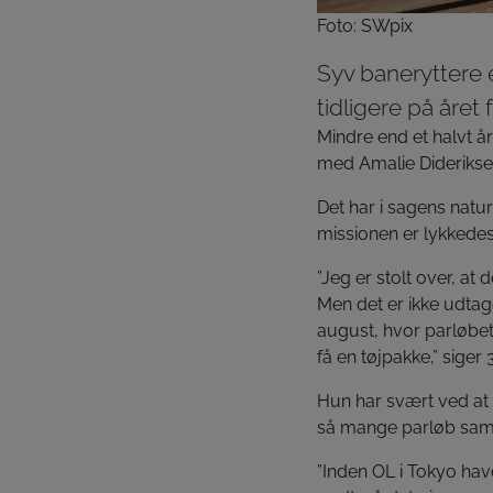
Foto: SWpix
Syv baneryttere e
tidligere på året
Mindre end et halvt år
med Amalie Dideriksen
Det har i sagens natu
missionen er lykkedes,
”Jeg er stolt over, at
Men det er ikke udtag
august, hvor parløbet
få en tøjpakke,” siger
Hun har svært ved at 
så mange parløb sam
”Inden OL i Tokyo havd