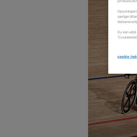
produktudvik
Oplysningern
særlige tilf
dataansvarli
Du kan altid 
”Cookieindst
cookie inds