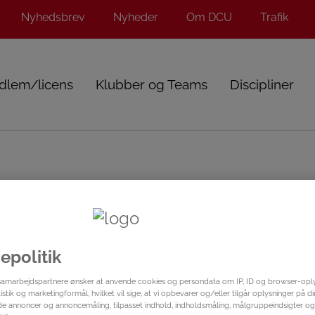
Nyhedsbrev
Nyheder
Om DCU
Trafik
dlem/licens
Klubber og Teams
Discipliner
e udtaget til OL
epolitik
samarbejdspartnere ønsker at anvende cookies og persondata om IP, ID og browser-oplys
istik og marketingformål, hvilket vil sige, at vi opbevarer og/eller tilgår oplysninger på d
ede annoncer og annoncemåling, tilpasset indhold, indholdsmåling, målgruppeindsigter og