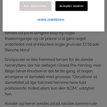
Herrefeltet skal køre 184,5 km med 14 gruspaveer.
Kun nødvendige
Accepter cookies
I Vejen Bicycle Club drømmer løbsarrangørerne om at
lave et UCI-løb for de danske, hjemlige ryttere. "Vi
cookie indstillinger
prøver at løfte barren for at skabe nogle fede cykelløb,"
fortæller løbsarrangør Søren Knudsen. "Rytterne
sendes ud på et længere loop og nogle
finaleomgange, og i år prøver vi at gøre noget
anderledes ved at inkludere nogle grusveje. Et Strade
Bianche Nord."
Gruspaveer er ikke fremmed terræn for de danske
herreryttere, der har deltaget i Grand Prix Herning, men
ifølge Søren Knudsen er det første gang, at nogen
arrangerer et dameløb med grusveje. "Derudover vil
damefeltet på lige fod med herrerne have fuld
politieskorte, hvilket ellers kun sker til DM," uddyber
han.
Kvinder og herrer sendes ud på næsten samme rute