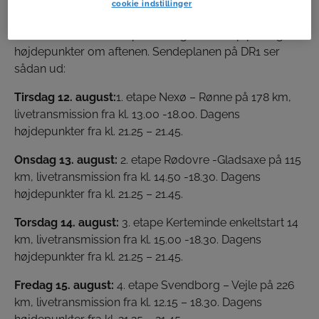
cookie indstillinger
på DR.
De sender alle fem etaper live og samler op på dagens
højdepunkter om aftenen. Sendeplanen på DR1 ser
sådan ud:
Tirsdag 12. august:
1. etape Nexø – Rønne på 178 km,
livetransmission fra kl. 13.00 -18.00. Dagens
højdepunkter fra kl. 21.25 – 21.45.
Onsdag 13. august:
2. etape Rødovre -Gladsaxe på 115
km, livetransmission fra kl. 14.50 -18.30. Dagens
højdepunkter fra kl. 21.25 – 21.45.
Torsdag 14. august:
3. etape Kerteminde enkeltstart 14
km, livetransmission fra kl. 15.00 -18.30. Dagens
højdepunkter fra kl. 21.25 – 21.45.
Fredag 15. august:
4. etape Svendborg – Vejle på 226
km, livetransmission fra kl. 12.15 – 18.30. Dagens