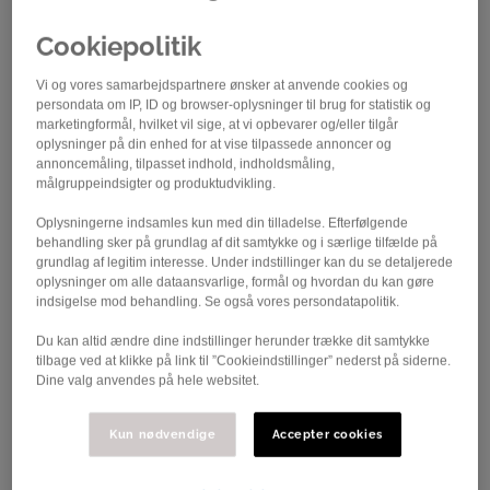
Cookiepolitik
Vi og vores samarbejdspartnere ønsker at anvende cookies og
persondata om IP, ID og browser-oplysninger til brug for statistik og
marketingformål, hvilket vil sige, at vi opbevarer og/eller tilgår
oplysninger på din enhed for at vise tilpassede annoncer og
annoncemåling, tilpasset indhold, indholdsmåling,
målgruppeindsigter og produktudvikling.
Foto: Dan Møller
Oplysningerne indsamles kun med din tilladelse. Efterfølgende
behandling sker på grundlag af dit samtykke og i særlige tilfælde på
Sådan følger du den danske tour fra 12. –
grundlag af legitim interesse. Under indstillinger kan du se detaljerede
oplysninger om alle dataansvarlige, formål og hvordan du kan gøre
16. august.
indsigelse mod behandling. Se også vores persondatapolitik.
Det er noget helt særligt at stå i start- og målbyer eller
Du kan altid ændre dine indstillinger herunder trække dit samtykke
ude langs med ruten, når der køres landevejsløb. Du
tilbage ved at klikke på link til ”Cookieindstillinger” nederst på siderne.
fornemmer stemningen, kommer tæt på rytterne og
Dine valg anvendes på hele websitet.
mærker suset, når de racer forbi.
Kun nødvendige
Accepter cookies
Cykelløb skal opleves live, men har du ikke tiden til at
tage ud i landet, så fortvivl ikke – for du kan følge med