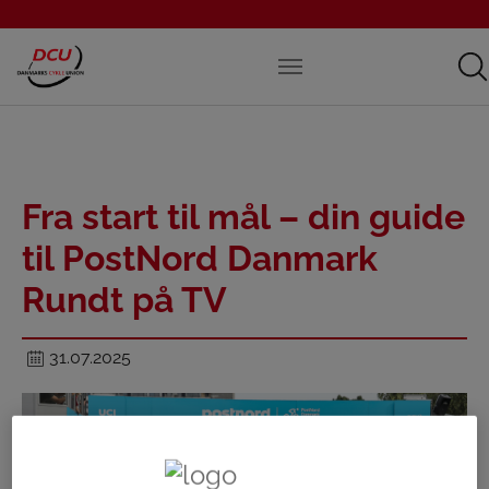
Fra start til mål – din guide
til PostNord Danmark
Rundt på TV
31.07.2025