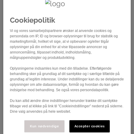
Cookiepolitik
Vi og vores samarbejdspartnere ønsker at anvende cookies og
persondata om IP, ID og browser-oplysninger til brug for statistik og
marketingformål, hvilket vil sige, at vi opbevarer og/eller tilgår
oplysninger på din enhed for at vise tilpassede annoncer og
annoncemåling, tilpasset indhold, indholdsmåling,
I morgen, lørdag den 6. juni, samles Danmarks bedste
målgruppeindsigter og produktudvikling.
unge ryttere i Vejen, når Vejen Bicycle Club, Home
Oplysningerne indsamles kun med din tilladelse. Efterfølgende
Vejen og Vejen Kommune sammen med Danmark
behandling sker på grundlag af dit samtykke og i særlige tilfælde på
Cykle Union er værter for U23-herrernes DM i linjeløb
grundlag af legitim interesse. Under indstillinger kan du se detaljerede
oplysninger om alle dataansvarlige, formål og hvordan du kan gøre
2026, hvor både start og mål er i hjertet af Vejen.
indsigelse mod behandling. Se også vores persondatapolitik.
U23 DM har historisk vist sig at være et godt
Du kan altid ændre dine indstillinger herunder trække dit samtykke
pejlemærke for de fremtidig store danske cykelnavne.
tilbage ved at klikke på link til ”Cookieindstillinger” nederst på siderne.
Øverst på podiet har tidligere stået navne som Rasmus
Dine valg anvendes på hele websitet.
Søjberg og Julius Johansen, og selv det næsthøjeste
trin har vist sig at love godt: Cristopher Juul-Jensen,
Kun nødvendige
Accepter cookies
Magnus Cort og Casper Pedersen. Der er i høj grad lagt