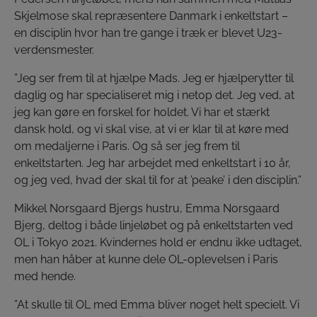
Skjelmose skal repræsentere Danmark i enkeltstart –
en disciplin hvor han tre gange i træk er blevet U23-
verdensmester.
”Jeg ser frem til at hjælpe Mads. Jeg er hjælperytter til
daglig og har specialiseret mig i netop det. Jeg ved, at
jeg kan gøre en forskel for holdet. Vi har et stærkt
dansk hold, og vi skal vise, at vi er klar til at køre med
om medaljerne i Paris. Og så ser jeg frem til
enkeltstarten. Jeg har arbejdet med enkeltstart i 10 år,
og jeg ved, hvad der skal til for at ’peake’ i den disciplin.”
Mikkel Norsgaard Bjergs hustru, Emma Norsgaard
Bjerg, deltog i både linjeløbet og på enkeltstarten ved
OL i Tokyo 2021. Kvindernes hold er endnu ikke udtaget,
men han håber at kunne dele OL-oplevelsen i Paris
med hende.
”At skulle til OL med Emma bliver noget helt specielt. Vi