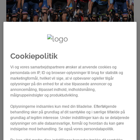
Cookiepolitik
Foto: SWpix, VM 2022
Vi og vores samarbejdspartnere ønsker at anvende cookies og
persondata om IP, ID og browser-oplysninger til brug for statistik og
Mikkel Norsgaard Bjerg er blevet udtaget
marketingformål, hvilket vil sige, at vi opbevarer og/eller tilgår
som den fjerde og sidste rytter til herrernes
oplysninger på din enhed for at vise tilpassede annoncer og
annoncemåling, tilpasset indhold, indholdsmåling,
landevejscykling ved OL i Paris. Han skal
målgruppeindsigter og produktudvikling.
hjælpe Mads Pedersen i linjeløbet og
Oplysningerne indsamles kun med din tilladelse. Efterfølgende
levere et godt resultat på enkeltstarten.
behandling sker på grundlag af dit samtykke og i særlige tilfælde på
grundlag af legitim interesse. Under indstillinger kan du se detaljerede
Den fjerde og sidste cykelrytter til herrernes
oplysninger om alle dataansvarlige, formål og hvordan du kan gøre
landevejscykling ved OL er fundet. På baggrund af en
indsigelse mod behandling. Se også vores persondatapolitik.
indstilling fra Danmarks Cykle Union har Danmarks