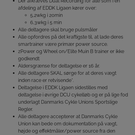
Der afkræves Dual Recording for alle som i en
afdeling af EDDK Ligaen kører over:
5,2wkg i 20min
6,3wkg i 5 min
Alle deltagere skal bruge pulsmåler
Alle opfordres på det kraftigste til, at lade deres
smartrainer være primær power source.
zPower og Wheel on/Elite Muin B trainer er ikke
godkendt
Aldersgrænse for deltagelse er 16 år.
Alle deltagere SKAL sørge for at deres vægt
inden race er retvisende*.
Deltagelse i EDDK Ligaen sidestilles med
deltagelse i øvrige DCU cykelløb og er på lige fod
underlagt Danmarks Cykle Unions Sportslige
Regler.
Alle deltagere accepterer at Danmarks Cykle
Union kan bede om dokumentation på vægt,
højde og effektmåler/power source fra den