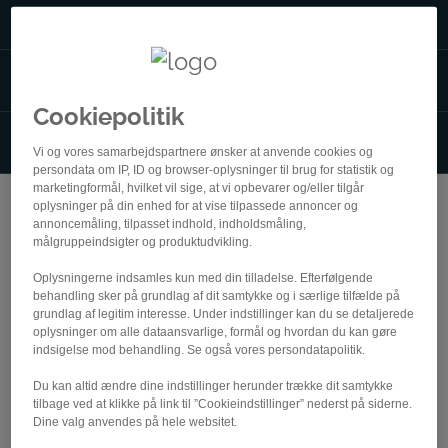
Ranglister og resultater
Pointgivning
Cookiepolitik
Klasseinddeling
Vi og vores samarbejdspartnere ønsker at anvende cookies og
persondata om IP, ID og browser-oplysninger til brug for statistik og
marketingformål, hvilket vil sige, at vi opbevarer og/eller tilgår
oplysninger på din enhed for at vise tilpassede annoncer og
Regler og retningslinjer
annoncemåling, tilpasset indhold, indholdsmåling,
målgruppeindsigter og produktudvikling.
Regler for EDDK Ligaen
Oplysningerne indsamles kun med din tilladelse. Efterfølgende
behandling sker på grundlag af dit samtykke og i særlige tilfælde på
Ingen powerups aktiveret
grundlag af legitim interesse. Under indstillinger kan du se detaljerede
Steering deaktiveret
oplysninger om alle dataansvarlige, formål og hvordan du kan gøre
indsigelse mod behandling. Se også vores persondatapolitik.
Enkeltstartscykel er ikke tilladt (med mindre der
køres enkeltstart)
Du kan altid ændre dine indstillinger herunder trække dit samtykke
For at komme på resultatlisten skal man have
tilbage ved at klikke på link til ”Cookieindstillinger” nederst på siderne.
Dine valg anvendes på hele websitet.
registreret sin konto hos
www.zwiftpower.com