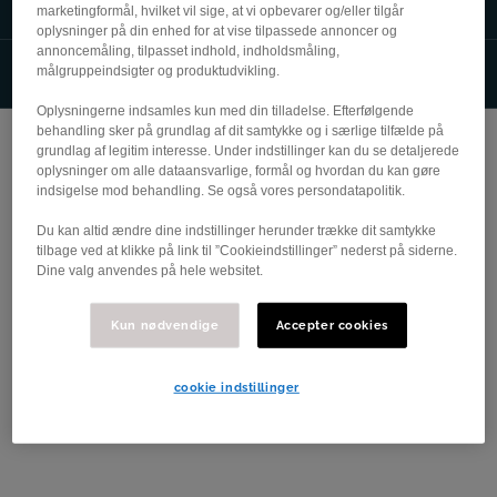
Skælskør 20 juni
marketingformål, hvilket vil sige, at vi opbevarer og/eller tilgår
oplysninger på din enhed for at vise tilpassede annoncer og
annoncemåling, tilpasset indhold, indholdsmåling,
Tårnby- Dragør- Tømmerup 21 juni
målgruppeindsigter og produktudvikling.
Oplysningerne indsamles kun med din tilladelse. Efterfølgende
behandling sker på grundlag af dit samtykke og i særlige tilfælde på
Tårnby - Dragør
grundlag af legitim interesse. Under indstillinger kan du se detaljerede
oplysninger om alle dataansvarlige, formål og hvordan du kan gøre
indsigelse mod behandling. Se også vores persondatapolitik.
Du kan altid ændre dine indstillinger herunder trække dit samtykke
tilbage ved at klikke på link til ”Cookieindstillinger” nederst på siderne.
Dine valg anvendes på hele websitet.
Kun nødvendige
Accepter cookies
cookie indstillinger