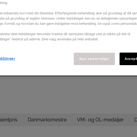
ling.
e indsamles kun med din tilladelse. Efterfølgende behandling sker på grundlag af dit sa
ælde på grundlag af legitim interesse. Under indstillinger kan du se detaljerede oplysninge
ge, formål og hvordan du kan gøre indsigelse mod behandling. Se også vores persondata
ændre dine indstillinger herunder trække dit samtykke tilbage ved at klikke på link til
illinger” nederst på siderne. Dine valg anvendes på hele websitet.
ræsentantskab &
Administrationen
Rekorder
tillinger
Kun nødvendige
Accept
priser
lentpris
Danmarksmestre
VM- og OL-medaljer
D