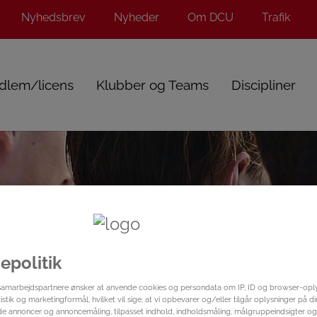
Nyhedsbrev
Nyheder
Om DCU
Trafik
dlem/licens
Klubber og Teams
Discipliner
epolitik
samarbejdspartnere ønsker at anvende cookies og persondata om IP, ID og browser-oplys
istik og marketingformål, hvilket vil sige, at vi opbevarer og/eller tilgår oplysninger på d
ede annoncer og annoncemåling, tilpasset indhold, indholdsmåling, målgruppeindsigter og