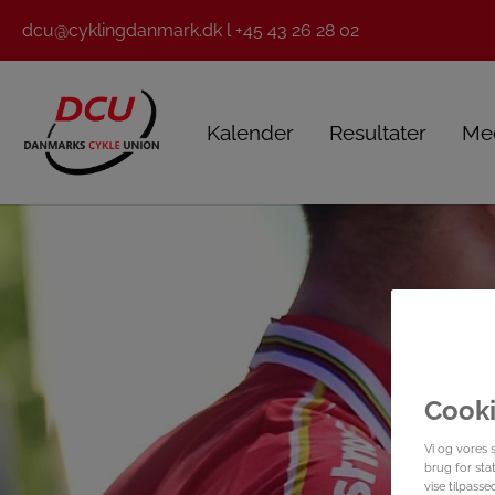
dcu@cyklingdanmark.dk l +45 43 26 28 02
Kalender
Resultater
Me
Cooki
Vi og vores 
brug for stat
vise tilpass