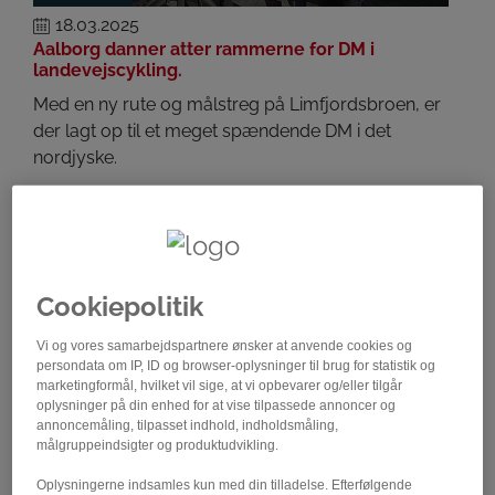
18.03.2025
Aalborg danner atter rammerne for DM i
landevejscykling.
Med en ny rute og målstreg på Limfjordsbroen, er
der lagt op til et meget spændende DM i det
nordjyske.
Cookiepolitik
Vi og vores samarbejdspartnere ønsker at anvende cookies og
persondata om IP, ID og browser-oplysninger til brug for statistik og
marketingformål, hvilket vil sige, at vi opbevarer og/eller tilgår
oplysninger på din enhed for at vise tilpassede annoncer og
annoncemåling, tilpasset indhold, indholdsmåling,
DCU
målgruppeindsigter og produktudvikling.
18.03.2025
Oplysningerne indsamles kun med din tilladelse. Efterfølgende