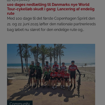
100 dages nedtælling til Danmarks nye World
Tour-cykelløb skudt i gang: Lancering af endelig
rute
Med 100 dage til det første Copenhagen Sprint den
21. og 22. juni 2025 løfter den nationale partnerkreds
bag løbet nu sløret for den endelige rute og…
Community