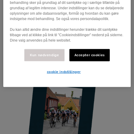
Kom til Friendly Ride med Stjær e-Cycling
behandling sker på grundlag af dit samtykke og i særlige tilfælde på
grundlag af legitim interesse. Under indstillinger kan du se detaljerede
oplysninger om alle dataansvarlige, formål og hvordan du kan gøre
Stjær e-Cycling afholder friendly ride den 22. marts i
indsigelse mod behandling. Se også vores persondatapolitik.
Skanderborg. Du kan stadig nå at komme med.
Du kan altid ændre dine indstillinger herunder trække dit samtykke
tilbage ved at klikke på link til ”Cookieindstillinger” nederst på siderne.
Dine valg anvendes på hele websitet.
Kun nødvendige
Accepter cookies
cookie indstillinger