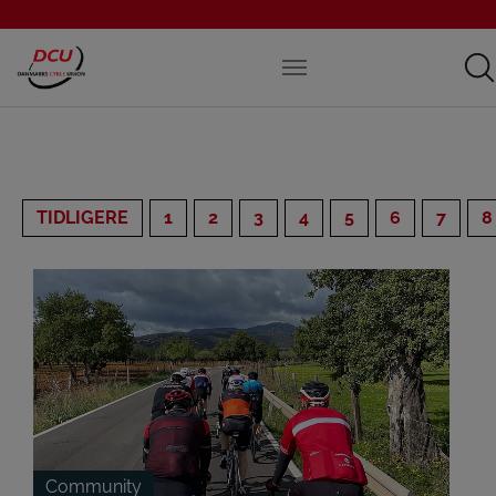
TIDLIGERE
1
2
3
4
5
6
7
8
Community